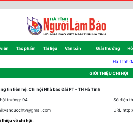
 viên
Tác phẩm
Tài liệu
Văn bản
Giải thưởng
Hỏ
Hà Tĩnh đạt 1
GIỚI THIỆU CHI HỘI
ng tin liên hệ: Chi hội Nhà báo Đài PT - TH Hà Tĩnh
 hội trưởng: 94
Số điện t
il:vănquochtv@gmail.com
URL:http:
i thiệu về chi hội: