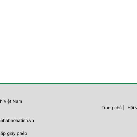
nh Việt Nam
Trang chủ
|
Hội 
inhabaohatinh.vn
cấp giấy phép