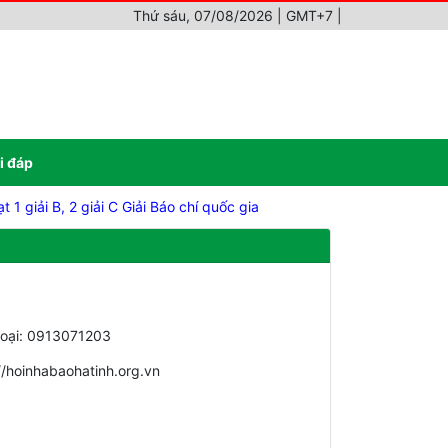
Thứ sáu, 07/08/2026 | GMT+7
|
i đáp
 giải B, 2 giải C Giải Báo chí quốc gia
hoại: 0913071203
//hoinhabaohatinh.org.vn