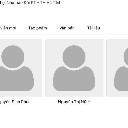
 hội Nhà báo Đài PT - TH Hà Tĩnh
 viên mới
Tác phẩm
Văn bản
Tài liệu
guyễn Đình Phúc
Nguyễn Thị Nữ Y