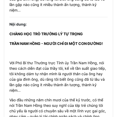
lần gặp nào cũng ít nhiều thành ấn tượng, thành kỷ
niệm...
Nội dung:
CHÀNG HỌC TRÒ TRƯỜNG LÝ TỰ TRỌNG
TRẦN NAM HỒNG - NGƯỜI CHỈ ĐI MỘT CON ĐƯỜNG!
Với Phó Bí thư Thường trực Tỉnh ủy Trần Nam Hồng, nói
theo cách diễn đạt của thầy tôi, kể về tần suất giao tiếp,
tôi không dám tự nhận mình là
người thân
của ông hay
của gia đình ông, dù rằng tôi biết ông cũng đã từ lâu và
lần gặp nào cũng ít nhiều thành ấn tượng, thành kỷ
niệm...
Vào đầu những năm chín mươi của thế kỷ trước, có thể
nói Trần Nam Hồng theo suy nghĩ của lớp trẻ chúng tôi
chủ yếu là người có chuyên sâu về một lĩnh vực gai góc,
nhạy cảm - quản lý tài chính ngân sách và chính ông