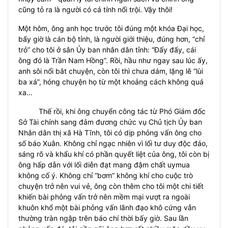
cũng tỏ ra là người có cá tính nổi trội. Vậy thôi!
Một hôm, ông anh học trước tôi đúng một khóa Đại học,
bấy giờ là cán bộ tỉnh, là người giới thiệu, đúng hơn, “chỉ
trỏ” cho tôi ở sân Ủy ban nhân dân tỉnh: “Đấy đấy, cái
ông đó là Trần Nam Hồng”. Rồi, hầu như ngay sau lúc ấy,
anh sôi nổi bắt chuyện, còn tôi thì chưa dám, lặng lẽ “lùi
ba xá”, hóng chuyện họ từ một khoảng cách không quá
xa…
Thế rồi, khi ông chuyển công tác từ Phó Giám đốc
Sở Tài chính sang đảm đương chức vụ Chủ tịch Ủy ban
Nhân dân thị xã Hà Tĩnh, tôi có dịp phỏng vấn ông cho
số báo Xuân. Không chỉ ngạc nhiên vì lối tư duy độc đáo,
sáng rõ và khẩu khí có phần quyết liệt của ông, tôi còn bị
ông hấp dẫn với lối diễn đạt mang đậm chất uymua
không cố ý. Không chỉ “bơm” không khí cho cuộc trò
chuyện trở nên vui vẻ, ông còn thêm cho tôi một chi tiết
khiến bài phỏng vấn trở nên mềm mại vượt ra ngoài
khuôn khổ một bài phỏng vấn lãnh đạo khô cứng vẫn
thường tràn ngập trên báo chí thời bấy giờ. Sau lần