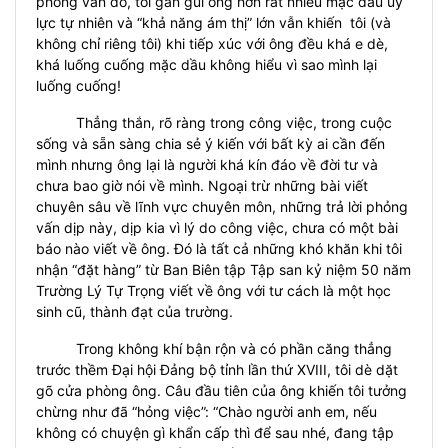
phỏng vấn đó, tôi gần gũi ông hơn rất nhiều mặc dầu uy
lực tự nhiên và “khả năng ám thị” lớn vẫn khiến tôi (và
không chỉ riêng tôi) khi tiếp xúc với ông đều khá e dè,
khá luống cuống mặc dầu không hiểu vì sao mình lại
luống cuống!
Thẳng thắn, rõ ràng trong công việc, trong cuộc
sống và sẵn sàng chia sẻ ý kiến với bất kỳ ai cần đến
mình nhưng ông lại là người khá kín đáo về đời tư và
chưa bao giờ nói về mình. Ngoại trừ những bài viết
chuyên sâu về lĩnh vực chuyên môn, những trả lời phỏng
vấn dịp này, dịp kia vì lý do công việc, chưa có một bài
báo nào viết về ông. Đó là tất cả những khó khăn khi tôi
nhận “đặt hàng” từ Ban Biên tập Tập san kỷ niệm 50 năm
Trường Lý Tự Trọng viết về ông với tư cách là một học
sinh cũ, thành đạt của trường.
Trong không khí bận rộn và có phần căng thẳng
trước thềm Đại hội Đảng bộ tỉnh lần thứ XVIII, tôi dè dặt
gõ cửa phòng ông. Câu đầu tiên của ông khiến tôi tưởng
chừng như đã “hỏng việc”: “Chào người anh em, nếu
không có chuyện gì khẩn cấp thì để sau nhé, đang tập